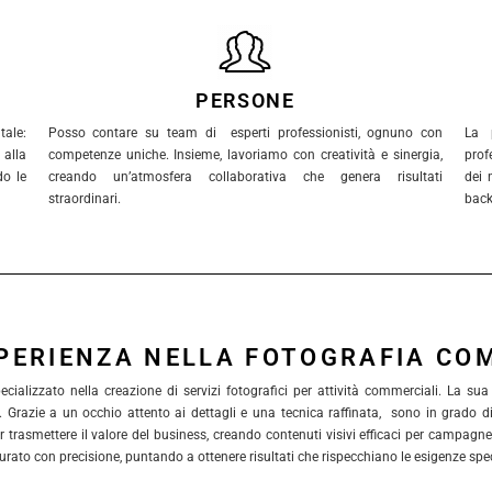
PERSONE
ale:
Posso contare su team di esperti professionisti, ognuno con
La 
alla
competenze uniche. Insieme, lavoriamo con creatività e sinergia,
prof
do le
creando un’atmosfera collaborativa che genera risultati
dei 
straordinari.
back
SPERIENZA NELLA FOTOGRAFIA CO
cializzato nella creazione di servizi fotografici per attività commerciali. La su
 Grazie a un occhio attento ai dettagli e una tecnica raffinata, sono in grado di 
er trasmettere il valore del business, creando contenuti visivi efficaci per campagne
è curato con precisione, puntando a ottenere risultati che rispecchiano le esigenze spec