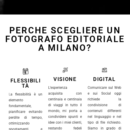
PERCHE SCEGLIERE UN
FOTOGRAFO EDITORIALE
A MILANO?
VISIONE
DIGITAL
FLESSIBILI
TÀ
L’esperienza
Comunicare sul Web
acquisita con
e sui Social oggi
L
a flessibilità è un
centinaia e centinaia
richiede la
elemento
di viaggi in tutto il
condivisione di
fondamentale,
mondo, mi porta a
contenuti differenti
pianificare evitando
condividere spunti e
nel linguaggio e nel
perdite di tempo,
idee con i miei clienti,
tipo di file richiesto.
ottimizzando
restando fedeli
Siamo in grado di
spostamenti e