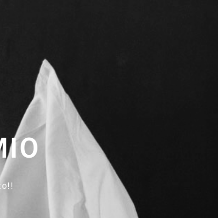
MIO
to!!