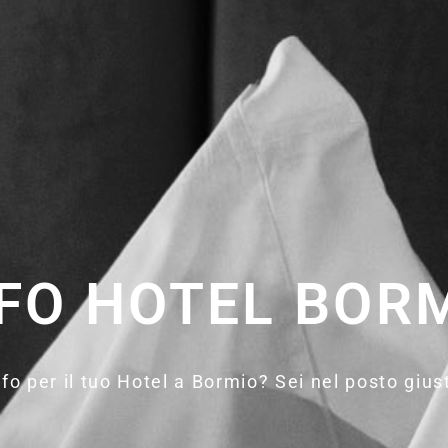
FO HOTEL BOR
fo per il tuo Hotel a Bormio? Sei nel posto gius