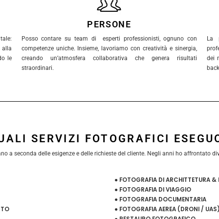
PERSONE
ale:
Posso contare su team di esperti professionisti, ognuno con
La 
alla
competenze uniche. Insieme, lavoriamo con creatività e sinergia,
prof
do le
creando un’atmosfera collaborativa che genera risultati
dei 
straordinari.
back
UALI SERVIZI FOTOGRAFICI ESEGU
 a seconda delle esigenze e delle richieste del cliente. Negli anni ho affrontato diver
● FOTOGRAFIA DI ARCHITTETURA & 
● FOTOGRAFIA DI VIAGGIO
● FOTOGRAFIA DOCUMENTARIA
TTO
● FOTOGRAFIA AEREA (DRONI / UAS
● RESTAURO FOTOGRAFICO